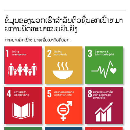
ຂໍ້ມູນຂອງພວກເຮົາສໍາລັບຕົວຊີ້ບອກເປົ້າຫມາ
ຍການພັດທະນາແບບຍືນຍົງ
ກະລຸນາຄລິກເປົ້າຫມາຍເພື່ອເບິ່ງຕົວຊີ້ບອກ.