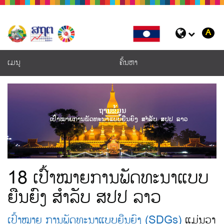
ຂ້າມໄປຫາເນື້ອຫາຫຼັກ
A
ເມນູ
ຄົ້ນຫາ
18 ເປົ້າໝາຍການພັດທະນາແບບ
ຍືນຍົງ ສຳລັບ ສປປ ລາວ
ເປົ້າໝາຍ ການພັດທະນາແບບຍືນຍົງ (SDGs)
ແມ່ນວາ