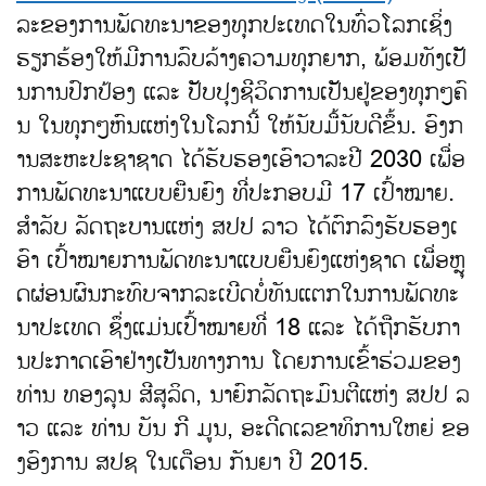
ລະຂອງການພັດທະນາຂອງທຸກປະເທດໃນທົ່ວໂລກເຊິ່ງ
ຮຽກຮ້ອງໃຫ້ມີການລົບລ້າງຄວາມທຸກຍາກ, ພ້ອມທັງເປັ
ນການປົກປ້ອງ ແລະ ປັບປຸງຊີວິດການເປັນຢູ່ຂອງທຸກໆຄົ
ນ ໃນທຸກໆຫົນແຫ່ງໃນໂລກນີ້ ໃຫ້ນັບມື້ນັບດີຂຶ້ນ. ອົງກ
ານສະຫະປະຊາຊາດ ໄດ້ຮັບຮອງເອົາວາລະປີ 2030 ເພື່ອ
ການພັດທະນາແບບຍືນຍົງ ທີ່ປະກອບມີ 17 ເປົ້າໝາຍ.
ສຳລັບ ລັດຖະບານແຫ່ງ ສປປ ລາວ ໄດ້ຕົກລົງຮັບຮອງເ
ອົາ ເປົ້າໝາຍການພັດທະນາແບບຍືນຍົງແຫ່ງຊາດ ເພື່ອຫຼຸ
ດຜ່ອນຜົນກະທົບຈາກລະເບີດບໍ່ທັນແຕກໃນການພັດທະ
ນາປະເທດ ຊຶ່ງແມ່ນເປົ້າໝາຍທີ່ 18 ແລະ ໄດ້ຖືກຮັບກາ
ນປະກາດເອົາຢ່າງເປັນທາງການ ໂດຍການເຂົ້າຮ່ວມຂອງ
ທ່ານ ທອງລຸນ ສີສຸລິດ, ນາຍົກລັດຖະມົນຕີແຫ່ງ ສປປ ລ
າວ ແລະ ທ່ານ ບັນ ກີ ມູນ, ອະດີດເລຂາທິການໃຫຍ່ ຂອ
ງອົງການ ສປຊ ໃນເດືອນ ກັນຍາ ປີ 2015.